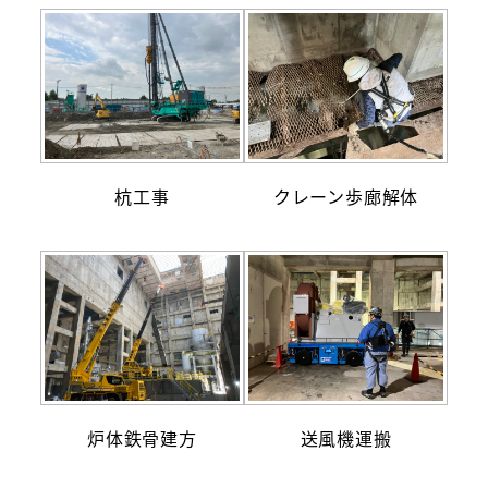
杭工事
クレーン歩廊解体
炉体鉄骨建方
送風機運搬