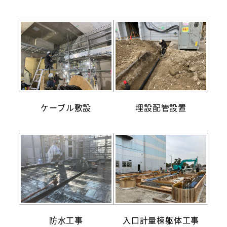
ケーブル敷設
埋設配管設置
防水工事
入口計量棟躯体工事