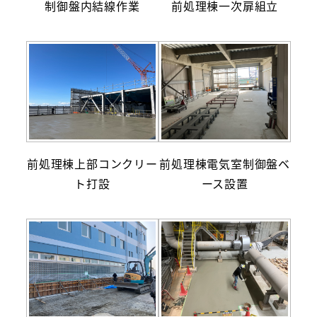
制御盤内結線作業
前処理棟一次扉組立
前処理棟上部コンクリー
前処理棟電気室制御盤ベ
ト打設
ース設置