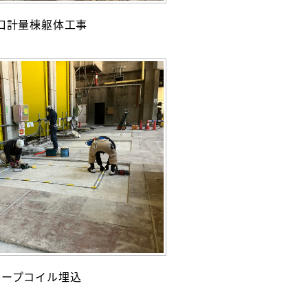
口計量棟躯体工事
ループコイル埋込