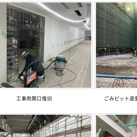
工事用開口復旧
ごみピット底