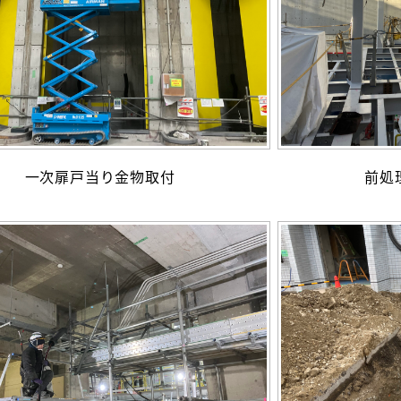
一次扉戸当り金物取付
前処