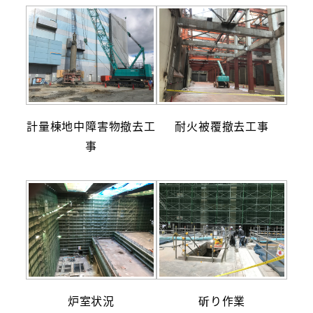
計量棟地中障害物撤去工
耐火被覆撤去工事
事
炉室状況
斫り作業