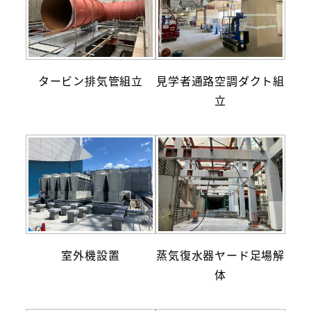
タービン排気管組立
見学者通路空調ダクト組
立
室外機設置
蒸気復水器ヤード足場解
体