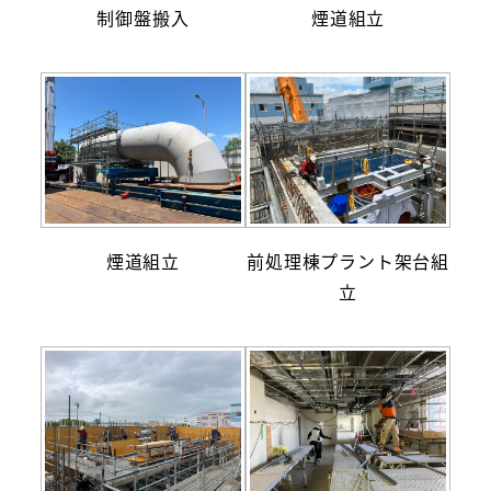
制御盤搬入
煙道組立
煙道組立
前処理棟プラント架台組
立