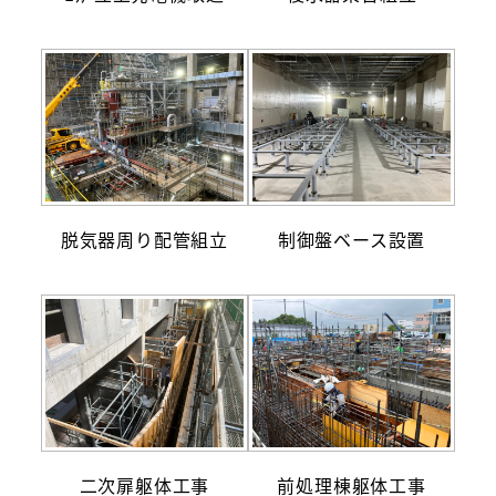
脱気器周り配管組立
制御盤ベース設置
二次扉躯体工事
前処理棟躯体工事