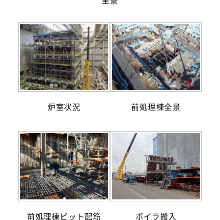
炉室状況
前処理棟全景
前処理棟ピット配筋
ボイラ搬入